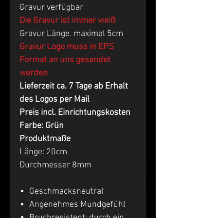
Gravur verfügbar
Die Gravur ist immer weiß
Gravur Länge. maximal 5cm
Gravur Logo muss in EPS
Format an uns gesendet
werden
Lieferzeit ca. 7 Tage ab Erhalt
des Logos per Mail
Preis incl. Einrichtungskosten
Farbe: Grün
Produktmaße
Länge: 20cm
Durchmesser 8mm
Geschmacksneutral
Angenehmes Mundgefühl
Bruchresistent: durch ein